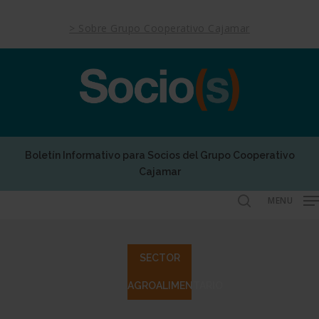
Skip
to
> Sobre Grupo Cooperativo Cajamar
main
content
Boletín Informativo para Socios del Grupo Cooperativo
Cajamar
MENU
search
SECTOR
AGROALIMENTARIO