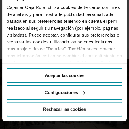
Cajamar Caja Rural utiliza cookies de terceros con fines
El ministro de Agricultura, Luis Planas, y el presidente de
de análisis y para mostrarle publicidad personalizada
Cajamar, Eduardo Baamonde, han presentado
basada en sus preferencias teniendo en cuenta el perfil
'Plataforma Tierra', una iniciativa de…
realizado al seguir su navegación (por ejemplo, páginas
visitadas). Puede aceptar, configurar sus preferencias o
rechazar las cookies utilizando los botones incluidos
más abajo o desde "Detalles". También puede obtener
más información, así como cambiar el consentimiento en
cualquier momento desde nuestra
Política de Cookies
.
Aceptar las cookies
Configuraciones
Rechazar las cookies