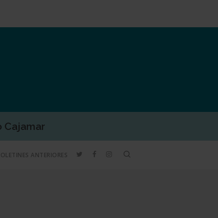
o Cajamar
TWITTER
FACEBOOK
INSTAGRAM
search
BOLETINES ANTERIORES