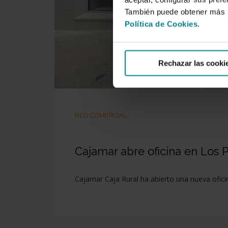
También puede obtener más i
Política de Cookies
.
Rechazar las cooki
RED COMERCIAL
Cajamar abre oficina en Los P
Cajamar Caja Rural ha abierto una nueva ofici