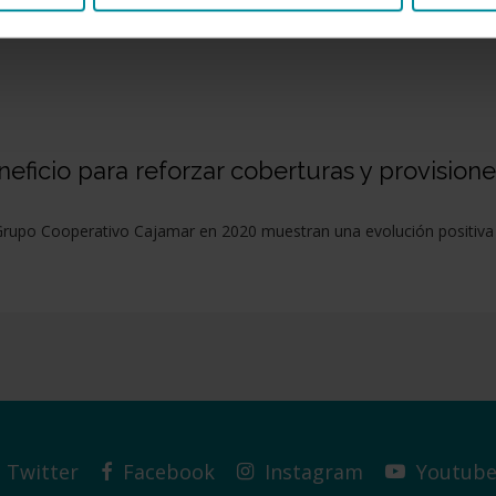
ficio para reforzar coberturas y provisione
 Grupo Cooperativo Cajamar en 2020 muestran una evolución positiva 
Twitter
Facebook
Instagram
Youtub