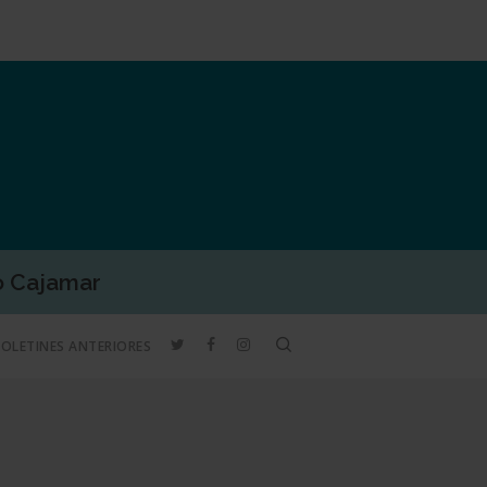
o Cajamar
TWITTER
FACEBOOK
INSTAGRAM
search
BOLETINES ANTERIORES