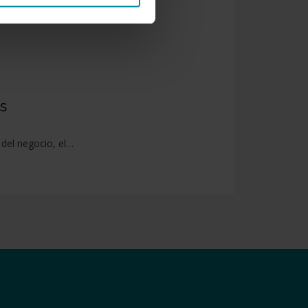
s
del negocio, el…
e