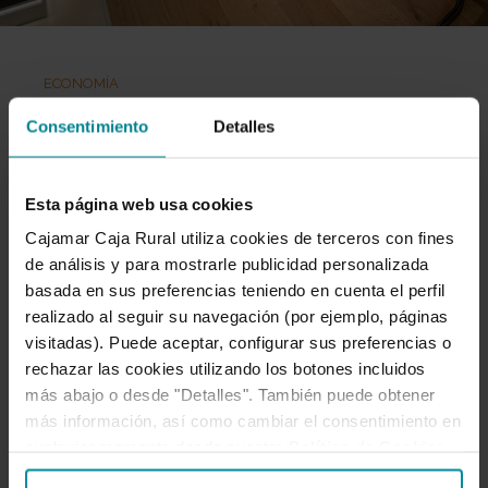
ECONOMÍA
Consentimiento
Detalles
Generamos un impacto económico
Esta página web usa cookies
de 5.803 millones de renta y
Cajamar Caja Rural utiliza cookies de terceros con fines
de análisis y para mostrarle publicidad personalizada
105.314 empleos con nuestra
basada en sus preferencias teniendo en cuenta el perfil
realizado al seguir su navegación (por ejemplo, páginas
visitadas). Puede aceptar, configurar sus preferencias o
financiación en 2020
rechazar las cookies utilizando los botones incluidos
más abajo o desde "Detalles". También puede obtener
Nuestro presidente de Cajamar, Eduardo Baamonde, en
más información, así como cambiar el consentimiento en
el transcurso de su intervención ante los delegados
cualquier momento desde nuestra
Política de Cookies
.
asistentes a la Asamblea General…