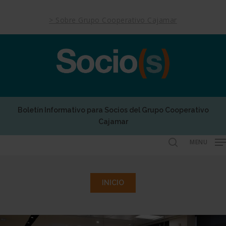
Skip
to
> Sobre Grupo Cooperativo Cajamar
main
content
Boletín Informativo para Socios del Grupo Cooperativo
Cajamar
MENU
search
INICIO