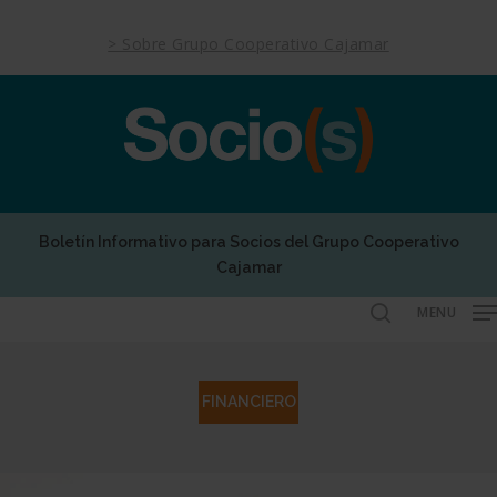
Skip
to
> Sobre Grupo Cooperativo Cajamar
main
content
Boletín Informativo para Socios del Grupo Cooperativo
Cajamar
MENU
search
FINANCIERO