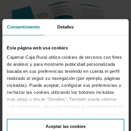
Consentimiento
Detalles
Esta página web usa cookies
Cajamar Caja Rural utiliza cookies de terceros con fines
de análisis y para mostrarle publicidad personalizada
basada en sus preferencias teniendo en cuenta el perfil
realizado al seguir su navegación (por ejemplo, páginas
DESEMPEÑO FINANCIERO, SOCIAL Y AMBIENTAL
visitadas). Puede aceptar, configurar sus preferencias o
rechazar las cookies utilizando los botones incluidos
más abajo o desde "Detalles". También puede obtener
El Informe Integrado del Grupo
más información, así como cambiar el consentimiento en
cualquier momento desde nuestra
Política de Cookies
.
Cooperativo Cajamar recibe la
Aceptar las cookies