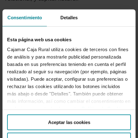
Consentimiento
Detalles
En estos enlaces puedes consultar la presentación 
Esta página web usa cookies
Cajamar Caja Rural utiliza cookies de terceros con fines
de análisis y para mostrarle publicidad personalizada
basada en sus preferencias teniendo en cuenta el perfil
realizado al seguir su navegación (por ejemplo, páginas
visitadas). Puede aceptar, configurar sus preferencias o
rechazar las cookies utilizando los botones incluidos
más abajo o desde "Detalles". También puede obtener
más información, así como cambiar el consentimiento en
cualquier momento desde nuestra
Política de Cookies
.
Aceptar las cookies