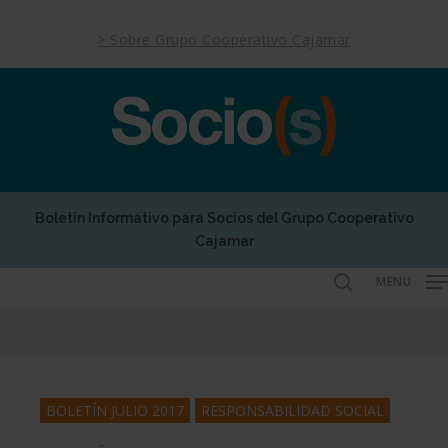
Skip
to
> Sobre Grupo Cooperativo Cajamar
main
content
Boletín Informativo para Socios del Grupo Cooperativo
Cajamar
MENU
search
BOLETÍN JULIO 2017
RESPONSABILIDAD SOCIAL