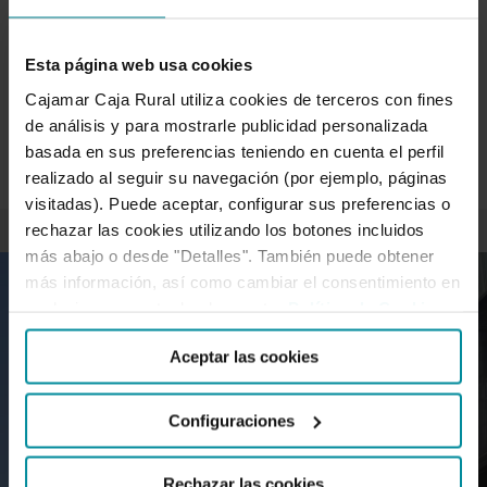
en deuda senior
Esta página web usa cookies
La demanda ha alcanzado los 2.100 millones de euros,
Cajamar Caja Rural utiliza cookies de terceros con fines
4,2 veces superior. Grupo Cajamar ha colocado hoy, a
de análisis y para mostrarle publicidad personalizada
través del…
basada en sus preferencias teniendo en cuenta el perfil
realizado al seguir su navegación (por ejemplo, páginas
visitadas). Puede aceptar, configurar sus preferencias o
rechazar las cookies utilizando los botones incluidos
más abajo o desde "Detalles". También puede obtener
más información, así como cambiar el consentimiento en
cualquier momento desde nuestra
Política de Cookies
.
Aceptar las cookies
Configuraciones
Rechazar las cookies