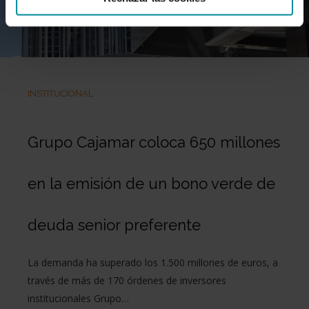
INSTITUCIONAL
Grupo Cajamar coloca 650 millones
en la emisión de un bono verde de
deuda senior preferente
La demanda ha superado los 1.500 millones de euros, a
través de más de 170 órdenes de inversores
institucionales Grupo…