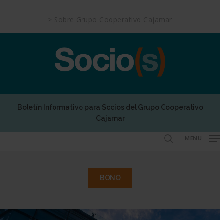
Skip
to
> Sobre Grupo Cooperativo Cajamar
main
content
Boletín Informativo para Socios del Grupo Cooperativo
Cajamar
MENU
search
BONO