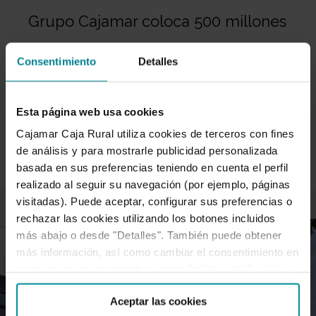
Grupo Cajamar coloca 500 millones
en deuda senior
Consentimiento
Detalles
La demanda ha alcanzado los 2.100 millones de euros,
Esta página web usa cookies
4,2 veces superior. Grupo Cajamar ha colocado hoy, a
Cajamar Caja Rural utiliza cookies de terceros con fines
través del…
de análisis y para mostrarle publicidad personalizada
basada en sus preferencias teniendo en cuenta el perfil
realizado al seguir su navegación (por ejemplo, páginas
visitadas). Puede aceptar, configurar sus preferencias o
rechazar las cookies utilizando los botones incluidos
más abajo o desde "Detalles". También puede obtener
más información, así como cambiar el consentimiento en
cualquier momento desde nuestra
Política de Cookies
.
Aceptar las cookies