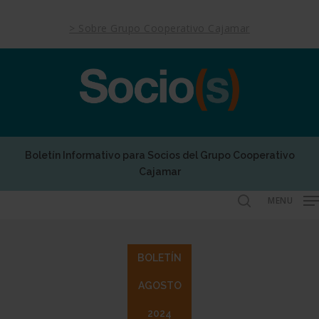
Skip
to
> Sobre Grupo Cooperativo Cajamar
main
content
Boletín Informativo para Socios del Grupo Cooperativo
Cajamar
MENU
search
BOLETÍN
AGOSTO
2024