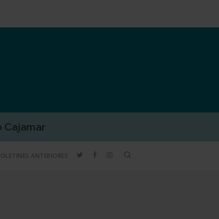
o Cajamar
TWITTER
FACEBOOK
INSTAGRAM
search
BOLETINES ANTERIORES