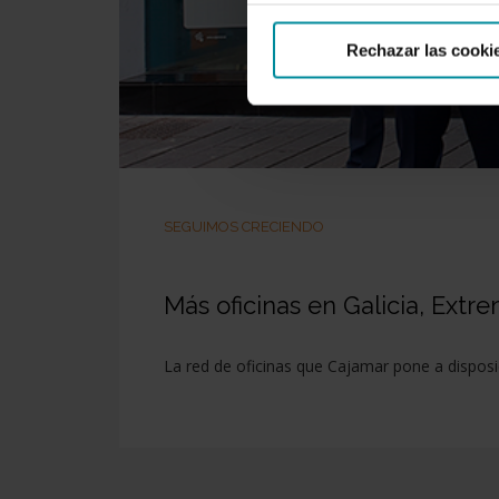
Rechazar las cooki
SEGUIMOS CRECIENDO
Más oficinas en Galicia, Extr
La red de oficinas que Cajamar pone a disposi