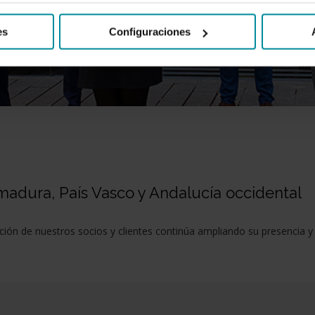
es
Configuraciones
emadura, País Vasco y Andalucía occidental
ción de nuestros socios y clientes continúa ampliando su presencia y