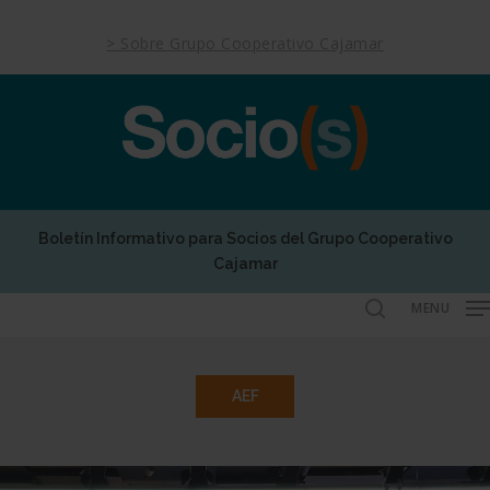
Skip
to
> Sobre Grupo Cooperativo Cajamar
main
content
Boletín Informativo para Socios del Grupo Cooperativo
Cajamar
MENU
search
AEF