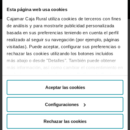
Esta página web usa cookies
Cajamar Caja Rural utiliza cookies de terceros con fines
de análisis y para mostrarle publicidad personalizada
basada en sus preferencias teniendo en cuenta el perfil
FRANQUICIAS
realizado al seguir su navegación (por ejemplo, páginas
visitadas). Puede aceptar, configurar sus preferencias o
rechazar las cookies utilizando los botones incluidos
La franquicia resiste a la crisis,
más abajo o desde "Detalles". También puede obtener
más información, así como cambiar el consentimiento en
creciendo un 2,9 % en facturación y
cualquier momento desde nuestra
Política de Cookies
.
Aceptar las cookies
un 3,18 % en empleos generados
Configuraciones
Según se desvela en el Informe “La Franquicia en
España 2023”, elaborado por la Asociación Española de
Franquiciadores (AEF), con…
Rechazar las cookies