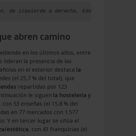
en, de izquierda a derecha, Eduardo Abadía, d
que abren camino
ediendo en los últimos años, entre
e lideran la presencia de las
añolas en el exterior destaca
la
edes (el 25,7 % del total), que
iendas
repartidas por 123
ntinuación le siguen
la hostelería y
, con 53 enseñas (el 15,8 % del
adas en 77 mercados con 1.577
. Y en tercer lugar se sitúa el
za/estética
, con 41 franquicias (el