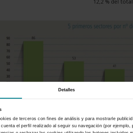
12,2 % del tota
Detalles
s
ookies de terceros con fines de análisis y para mostrarle public
países suma 1.727 tiendas, siendo así el tercero co
cuenta el perfil realizado al seguir su navegación (por ejemplo,
rencias o rechazar las cookies utilizando los botones incluidos 