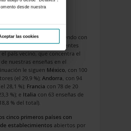
 momento desde nuestra
rtugal
continúa sobresaliendo con
Aceptar las cookies
nales de 27 sectores diferentes
el país vecino, que concentra el
l de nuestras enseñas en el
inuación le siguen
México
, con 100
tores (el 29,9 %);
Andorra
,
con 94
el 28,1 %);
Francia
con 78 de 20
23,3 %); e
Italia
con 63 enseñas de
18,8 % del total).
os cinco primeros países con
de establecimientos
abiertos por