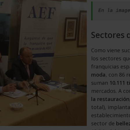
En la imag
Sectores 
Como viene suc
los sectores qu
franquicias esp
moda
, con 86 r
suman
10.111 t
mercados.
A co
la restauración
total), implant
establecimientos
sector de
belle