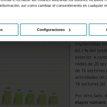
nformación, así como cambiar el consentimiento en cualquier
Un año más,
Po
es
Configuraciones
201 redes nacio
implantadas en 
60,1 % del tota
exterior.
A cont
redes de 20 sec
de 16 sectores (
actividades (el 
18 sectores (el 
Por otro lado,
l
mayor número 