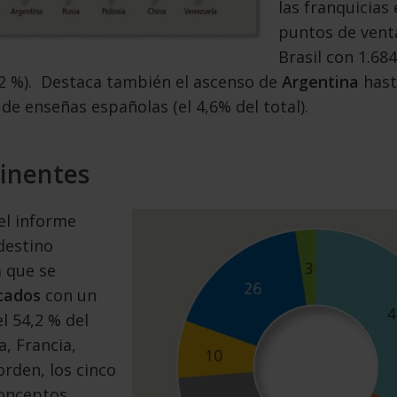
las franquicias
puntos de venta 
Brasil con 1.684
,2 %). Destaca también el ascenso de
Argentina
hast
de enseñas españolas (el 4,6% del total).
tinentes
el informe
destino
a que se
cados
con un
l 54,2 % del
a, Francia,
orden, los cinco
conceptos