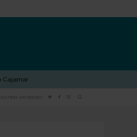
o Cajamar
TWITTER
FACEBOOK
INSTAGRAM
search
BOLETINES ANTERIORES