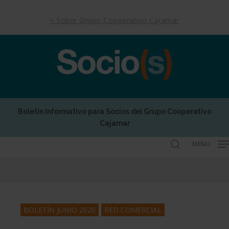
Skip
to
> Sobre Grupo Cooperativo Cajamar
main
content
Boletín Informativo para Socios del Grupo Cooperativo
Cajamar
MENU
search
BOLETÍN JUNIO 2020
RED COMERCIAL