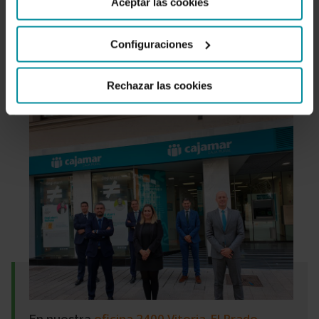
Aceptar las cookies
Domingo
trabajan nuestros compañeros
Miguel Albadalejo, Sandra Moreira, José
Lorente y Venancio Mareiro, que aparecen
Configuraciones
en la imagen junto a nuestro director de
zona, José Antonio Benavides, y al director
Rechazar las cookies
territorial de Cajamar, Raúl Ortega.
oficina 2400 Vitoria-El Prado