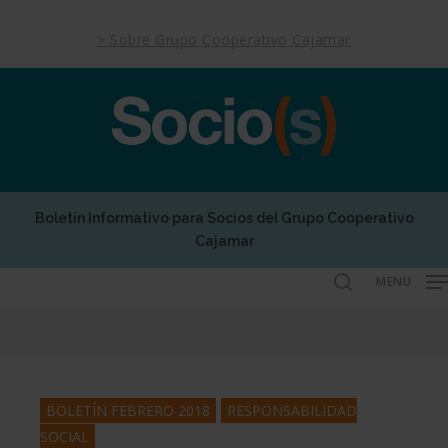
Skip
to
> Sobre Grupo Cooperativo Cajamar
main
content
Boletín Informativo para Socios del Grupo Cooperativo
Cajamar
MENU
search
BOLETÍN FEBRERO 2018
RESPONSABILIDAD
SOCIAL