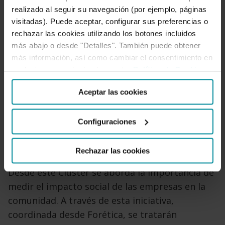
gobierno e integridad
realizado al seguir su navegación (por ejemplo, páginas
visitadas). Puede aceptar, configurar sus preferencias o
rechazar las cookies utilizando los botones incluidos
más abajo o desde "Detalles". También puede obtener
más información, así como cambiar el consentimiento en
cualquier momento desde nuestra
Política de Cookies
.
Aceptar las cookies
Configuraciones
Forética acaba de poner en marcha el 
Clú
Rechazar las cookies
Desde este Clúster se aborda la importancia de
medir el impacto social de las empresas en la
comunidad. A través de esta iniciativa,
coordinada desde Forética, se tratarán