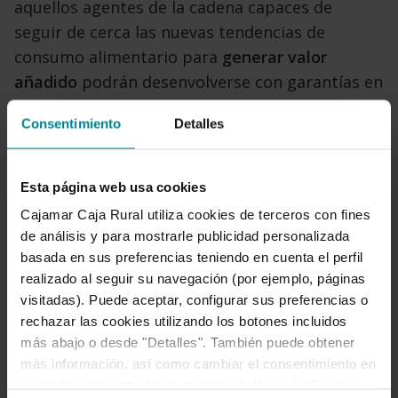
aquellos agentes de la cadena capaces de
seguir de cerca las nuevas tendencias de
consumo alimentario para
generar valor
añadido
podrán desenvolverse con garantías en
un mercado cada vez más complejo
. Pero para
Consentimiento
Detalles
disfrutar de esta ventaja competitiva necesitan
rediseñar sus procesos de producción, su
estructura empresarial y sus políticas de
Esta página web usa cookies
marketing.
Cajamar Caja Rural utiliza cookies de terceros con fines
de análisis y para mostrarle publicidad personalizada
basada en sus preferencias teniendo en cuenta el perfil
realizado al seguir su navegación (por ejemplo, páginas
visitadas). Puede aceptar, configurar sus preferencias o
rechazar las cookies utilizando los botones incluidos
más abajo o desde "Detalles". También puede obtener
más información, así como cambiar el consentimiento en
cualquier momento desde nuestra
Política de Cookies
.