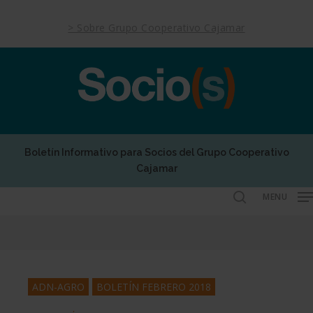
Skip
to
> Sobre Grupo Cooperativo Cajamar
main
content
Boletín Informativo para Socios del Grupo Cooperativo
Cajamar
MENU
search
ADN-AGRO
BOLETÍN FEBRERO 2018