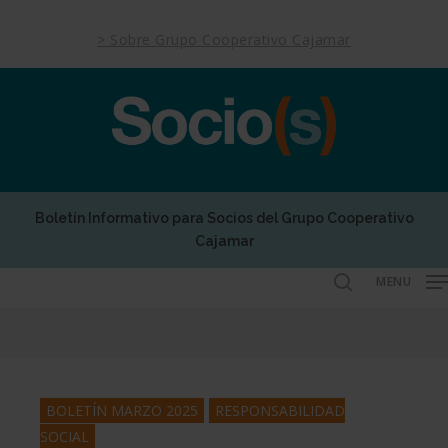
Skip
to
> Sobre Grupo Cooperativo Cajamar
main
content
Boletín Informativo para Socios del Grupo Cooperativo
Cajamar
MENU
search
BOLETÍN MARZO 2025
RESPONSABILIDAD
SOCIAL