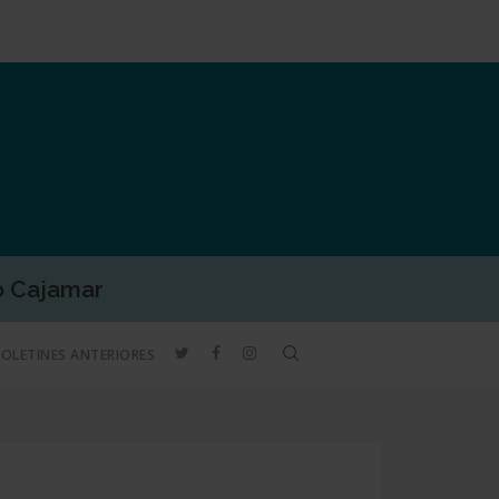
o Cajamar
TWITTER
FACEBOOK
INSTAGRAM
search
BOLETINES ANTERIORES