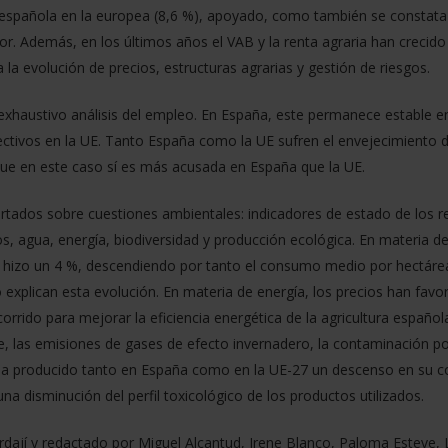
española en la europea (8,6 %), apoyado, como también se constata
r. Además, en los últimos años el VAB y la renta agraria han crecido
la evolución de precios, estructuras agrarias y gestión de riesgos.
n exhaustivo análisis del empleo. En España, este permanece estable e
efectivos en la UE. Tanto España como la UE sufren el envejecimiento
que en este caso sí es más acusada en España que la UE.
artados sobre cuestiones ambientales: indicadores de estado de los r
s, agua, energía, biodiversidad y producción ecológica. En materia de
hizo un 4 %, descendiendo por tanto el consumo medio por hectárea.
o explican esta evolución. En materia de energía, los precios han fa
rrido para mejorar la eficiencia energética de la agricultura español
nce, las emisiones de gases de efecto invernadero, la contaminación 
 se ha producido tanto en España como en la UE-27 un descenso en su
una disminución del perfil toxicológico de los productos utilizados.
rdají y redactado por Miguel Alcantud, Irene Blanco, Paloma Esteve, L