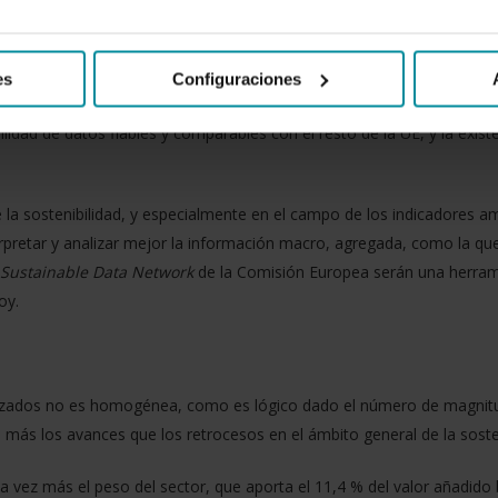
no a las tres dimensiones fundamentales de la sostenibilidad:
económi
ciales
(empleo, salarios, consumo de alimentos, sobrepeso y pérdida
suelos, nutrientes, emisiones de gases de efecto invernadero, conta
es
Configuraciones
a), subdivididos a su vez en decenas de variables más específicas. To
nibilidad de datos fiables y comparables con el resto de la UE, y la ex
e la sostenibilidad, y especialmente en el campo de los indicadores 
erpretar y analizar mejor la información macro, agregada, como la qu
Sustainable Data Network
de la Comisión Europea serán una herramie
oy.
lizados no es homogénea, como es lógico dado el número de magnitu
más los avances que los retrocesos en el ámbito general de la sosteni
 vez más el peso del sector, que aporta el 11,4 % del valor añadido