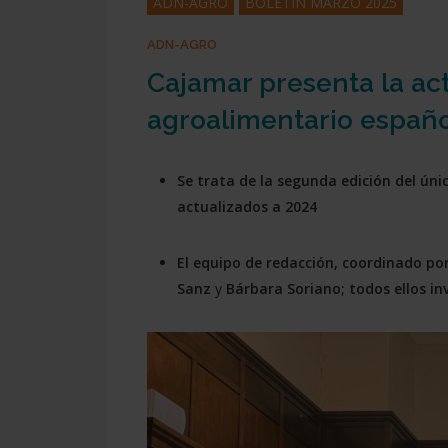
ADN-AGRO
BOLETÍN MARZO 2025
ADN-AGRO
Cajamar presenta la act
agroalimentario españ
Se trata de la segunda edición del úni
actualizados a 2024
El equipo de redacción, coordinado po
Sanz
y
Bárbara Soriano; todos ellos in
Presiona enter para buscar o ESC para cerrar