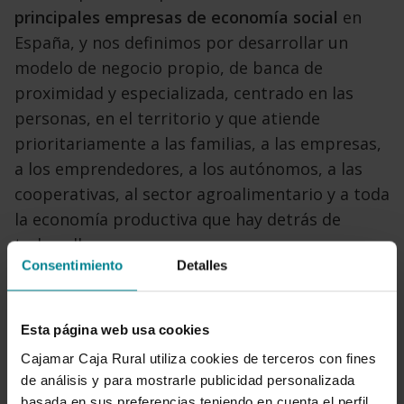
principales empresas
de economía social
en
España, y nos definimos por
desarrollar un
modelo de negocio propio, de banca
de
proximidad y especializada, centrado en las
personas,
en el territorio y que atiende
prioritariamente
a las familias, a las empresas,
a los emprendedores,
a los autónomos, a las
cooperativas, al sector agroalimentario
y a toda
la economía productiva que hay
detrás de
todos ellos.
Consentimiento
Detalles
Esta página web usa cookies
Cajamar Caja Rural utiliza cookies de terceros con fines
de análisis y para mostrarle publicidad personalizada
basada en sus preferencias teniendo en cuenta el perfil