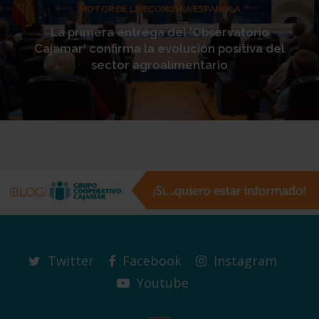
MOTOR DE LA ECONOMÍA ESPAÑOLA
La primera entrega del 'Observatorio
Cajamar' confirma la evolución positiva del
sector agroalimentario
Twitter
Facebook
Instagram
Youtube