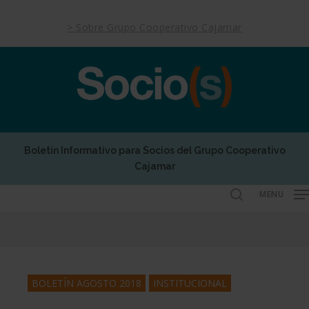
Skip
to
> Sobre Grupo Cooperativo Cajamar
main
content
Boletín Informativo para Socios del Grupo Cooperativo
Cajamar
MENU
search
BOLETÍN AGOSTO 2018
INSTITUCIONAL