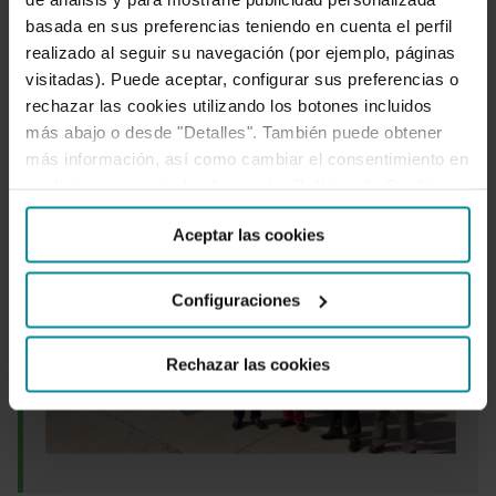
y posicionamiento automático para realizar las
basada en sus preferencias teniendo en cuenta el perfil
comunicaciones con las máximas garantías de
realizado al seguir su navegación (por ejemplo, páginas
visitadas). Puede aceptar, configurar sus preferencias o
seguridad, incluso en las poblaciones más
rechazar las cookies utilizando los botones incluidos
aisladas.
más abajo o desde "Detalles". También puede obtener
más información, así como cambiar el consentimiento en
cualquier momento desde nuestra
Política de Cookies
.
La
Aceptar las cookies
Configuraciones
Rechazar las cookies