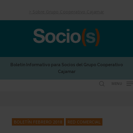
Skip
to
> Sobre Grupo Cooperativo Cajamar
main
content
Boletín Informativo para Socios del Grupo Cooperativo
Cajamar
MENU
search
BOLETÍN FEBRERO 2018
RED COMERCIAL