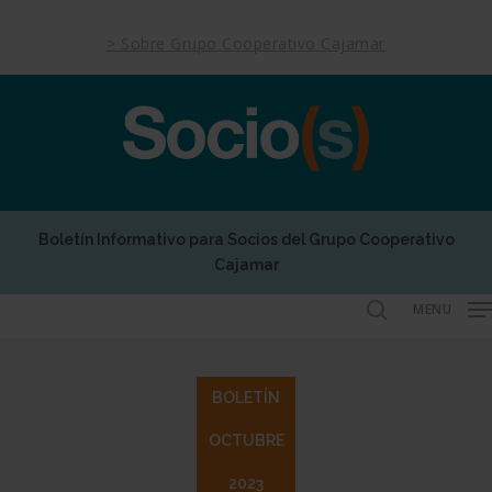
Skip
to
> Sobre Grupo Cooperativo Cajamar
main
content
Boletín Informativo para Socios del Grupo Cooperativo
Cajamar
MENU
search
BOLETÍN
OCTUBRE
2023