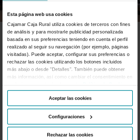
Esta página web usa cookies
Cajamar Caja Rural utiliza cookies de terceros con fines
de análisis y para mostrarle publicidad personalizada
RESPONSABILIDAD SOCIAL
basada en sus preferencias teniendo en cuenta el perfil
realizado al seguir su navegación (por ejemplo, páginas
visitadas). Puede aceptar, configurar sus preferencias o
Marichal: “Los retos del sector en
rechazar las cookies utilizando los botones incluidos
más abajo o desde "Detalles". También puede obtener
más información, así como cambiar el consentimiento en
materia de sostenibilidad siguen
cualquier momento desde nuestra
Política de Cookies
.
siendo colosales y comprometen
Aceptar las cookies
los tres ejes: social,
Configuraciones
medioambiental y económico”
Rechazar las cookies