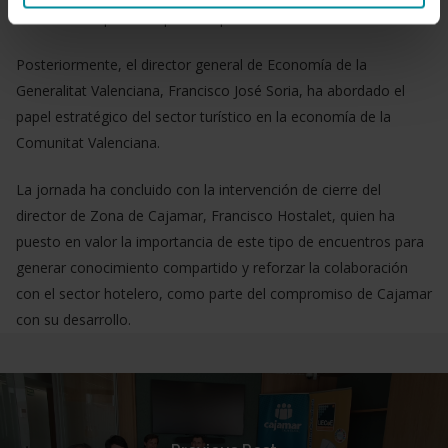
soluciones específicas para los profesionales.
Posteriormente, el director general de Economía de la
Generalitat Valenciana, Francisco José Soria, ha abordado el
papel estratégico del sector turístico en la economía de la
Comunitat Valenciana.
La jornada ha concluido con la intervención de cierre del
director de Zona de Cajamar, Francisco Hostalet, quien ha
puesto en valor la importancia de este tipo de encuentros para
generar conocimiento compartido y reforzar la colaboración
con el sector hotelero, como parte del compromiso de Cajamar
con su desarrollo.