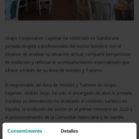
Grupo Cooperativo Cajamar ha celebrado en Gandía una
jornada dirigida a profesionales del sector hotelero con el
objetivo de analizar su situación actual, compartir perspectivas
de evolución y reforzar el acompañamiento especializado que
ofrece a través de su Área de Hoteles y Turismo.
El responsable del Área de Hoteles y Turismo de Grupo
Cajamar, Andrés Seijo, ha sido el encargado de abrir la jornada.
Durante su intervención ha analizado el contexto turístico en
España, la evolución del sector en el primer trimestre de 2026 y
el posicionamiento de la Comunitat Valenciana y de Gandía
dentro del conjunto nacional. Asimismo, ha expuesto como el
Consentimiento
Detalles
contexto internacional está influyendo en los flujos turísticos, lo