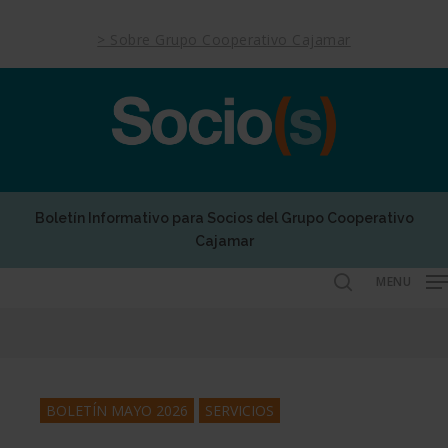
Skip
to
> Sobre Grupo Cooperativo Cajamar
main
content
Boletín Informativo para Socios del Grupo Cooperativo
Cajamar
MENU
search
BOLETÍN MAYO 2026
SERVICIOS