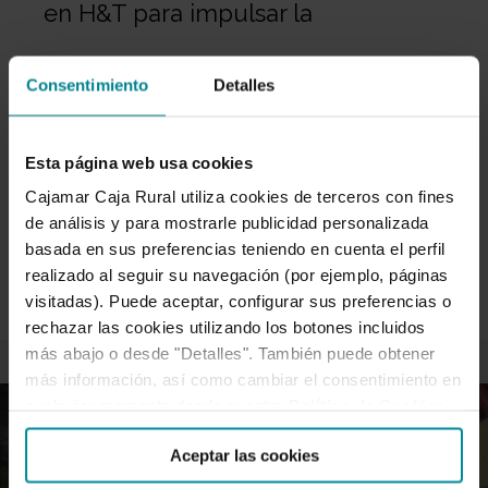
en H&T para impulsar la
competitividad sostenible del
Consentimiento
Detalles
sector de la Hostelería y Turismo
Esta página web usa cookies
Cajamar Caja Rural utiliza cookies de terceros con fines
El sector de la restauración andaluz es el segundo de
de análisis y para mostrarle publicidad personalizada
mayor dimensión de toda España, representando el 15,5
basada en sus preferencias teniendo en cuenta el perfil
%…
realizado al seguir su navegación (por ejemplo, páginas
visitadas). Puede aceptar, configurar sus preferencias o
rechazar las cookies utilizando los botones incluidos
más abajo o desde "Detalles". También puede obtener
más información, así como cambiar el consentimiento en
cualquier momento desde nuestra
Política de Cookies
.
Aceptar las cookies