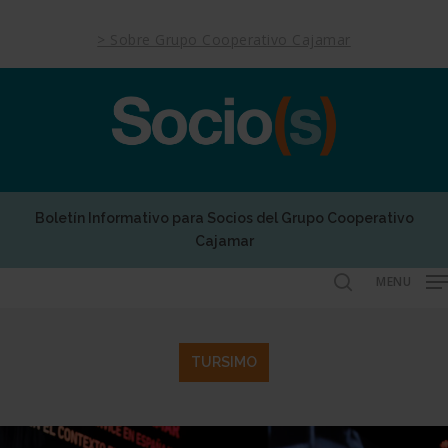
Skip
to
> Sobre Grupo Cooperativo Cajamar
main
content
Boletín Informativo para Socios del Grupo Cooperativo
Cajamar
MENU
search
TURSIMO