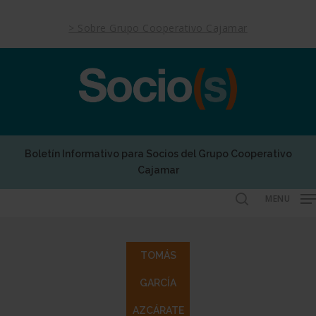
Skip
to
> Sobre Grupo Cooperativo Cajamar
main
content
Boletín Informativo para Socios del Grupo Cooperativo
Cajamar
MENU
search
TOMÁS
GARCÍA
AZCÁRATE