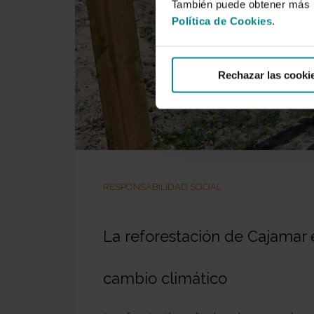
También puede obtener más i
Política de Cookies
.
Rechazar las cooki
RESPONSABILIDAD SOCIAL
La reforestación de Cajamar e
cambio climático