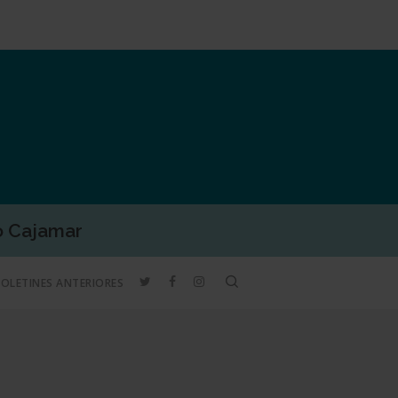
o Cajamar
TWITTER
FACEBOOK
INSTAGRAM
search
BOLETINES ANTERIORES