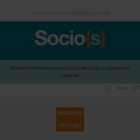
Skip
to
> Sobre Grupo Cooperativo Cajamar
main
content
Boletín Informativo para Socios del Grupo Cooperativo
Cajamar
MENU
search
SEGURIDAD
EN LA RED