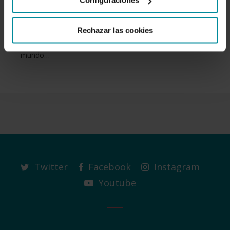
Configuraciones
Creada por un consorcio multisectorial de empresas
españolas innovadoras en sus diferentes sectores, 'Lyra'
Rechazar las cookies
es la primera plataforma tecnológica multisectorial del
mundo…
Twitter
Facebook
Instagram
Youtube