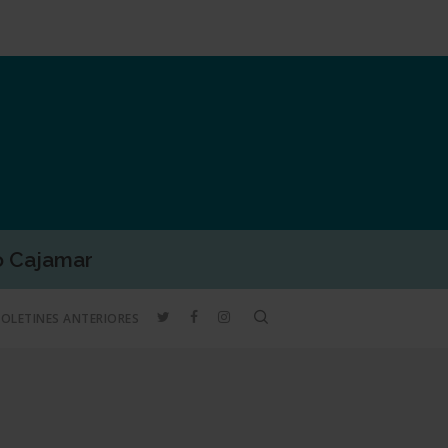
o Cajamar
TWITTER
FACEBOOK
INSTAGRAM
search
BOLETINES ANTERIORES