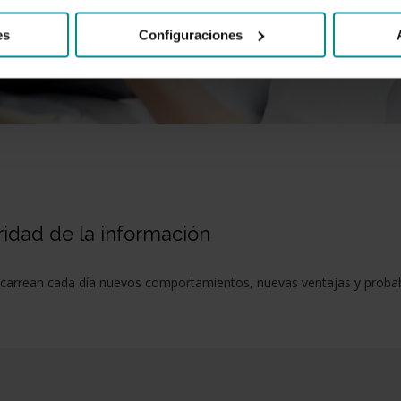
es
Configuraciones
ridad de la información
 acarrean cada día nuevos comportamientos, nuevas ventajas y prob