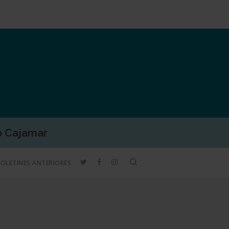
o Cajamar
TWITTER
FACEBOOK
INSTAGRAM
search
BOLETINES ANTERIORES