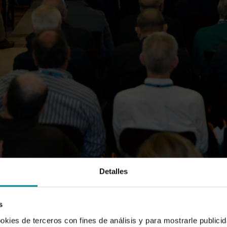
Detalles
s
uerzan la dimensión social de nuestro mod
ookies de terceros con fines de análisis y para mostrarle public