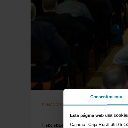
Consentimiento
BANCA COOPERATIVA
Esta página web usa cookie
Las asambleas generales ref
Cajamar Caja Rural utiliza c