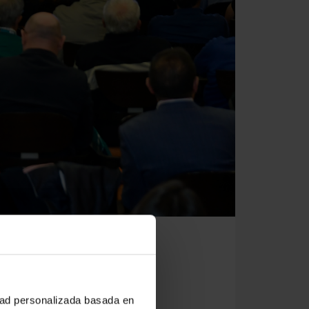
elo de hacer banca
idad personalizada basada en