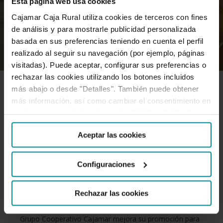
Esta página web usa cookies
Cajamar Caja Rural utiliza cookies de terceros con fines
de análisis y para mostrarle publicidad personalizada
basada en sus preferencias teniendo en cuenta el perfil
realizado al seguir su navegación (por ejemplo, páginas
visitadas). Puede aceptar, configurar sus preferencias o
rechazar las cookies utilizando los botones incluidos
más abajo o desde "Detalles". También puede obtener
SERVICIOS
más información, así como cambiar el consentimiento en
cualquier momento desde nuestra
Política de Cookies
.
Grupo Cooperativo Cajamar eleva a
Aceptar las cookies
750 euros la bonificación de sus
Configuraciones
promociones Nómina y Pensión
Rechazar las cookies
Grupo Cooperativo Cajamar mejora su promoción para