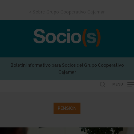
Skip
to
> Sobre Grupo Cooperativo Cajamar
main
content
Boletín Informativo para Socios del Grupo Cooperativo
Cajamar
MENU
search
PENSIÓN