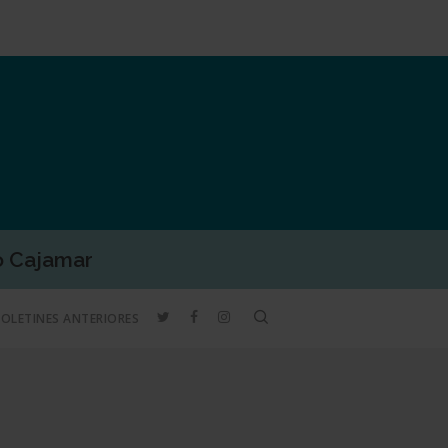
o Cajamar
TWITTER
FACEBOOK
INSTAGRAM
search
BOLETINES ANTERIORES