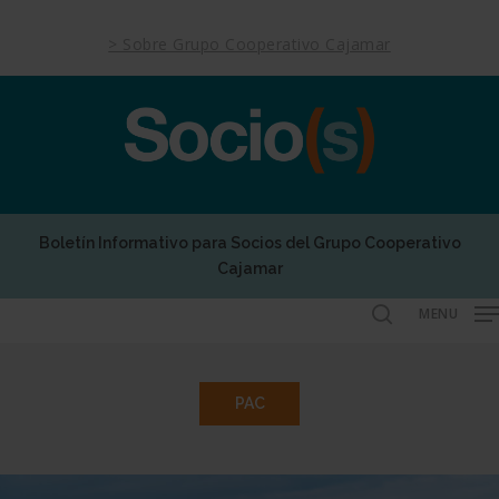
Skip
to
> Sobre Grupo Cooperativo Cajamar
main
content
Boletín Informativo para Socios del Grupo Cooperativo
Cajamar
MENU
search
PAC