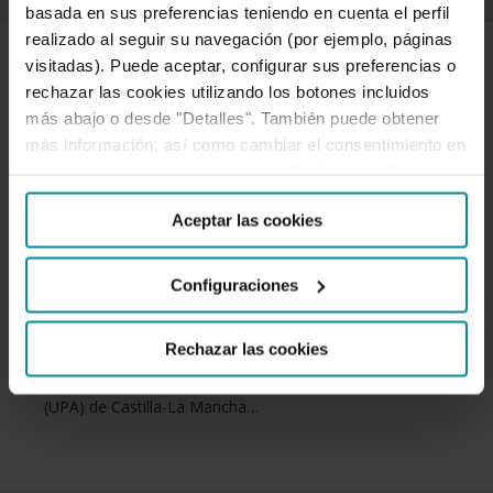
basada en sus preferencias teniendo en cuenta el perfil
realizado al seguir su navegación (por ejemplo, páginas
visitadas). Puede aceptar, configurar sus preferencias o
ADN-AGRO
rechazar las cookies utilizando los botones incluidos
más abajo o desde "Detalles". También puede obtener
más información, así como cambiar el consentimiento en
Cajamar firma un convenio con
cualquier momento desde nuestra
Política de Cookies
.
UPA Castilla-La Mancha para
Aceptar las cookies
Configuraciones
ayudar a agricultores y ganaderos
La banca cooperativa Cajamar ha suscrito un acuerdo
Rechazar las cookies
de colaboración con la Unión de Pequeños Agricultores
(UPA) de Castilla-La Mancha…