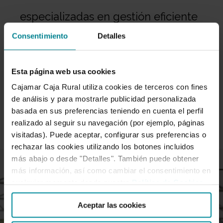
especializadas en gestión eficiente
Consentimiento
Detalles
del agua
Esta página web usa cookies
Nuestra Incubadora de Empresas de Alta Tecnología
especializada en Innovación Tecnológica y Gestión
Cajamar Caja Rural utiliza cookies de terceros con fines
de análisis y para mostrarle publicidad personalizada
Sostenible del AguaHemos, Cajamar Innova,
basada en sus preferencias teniendo en cuenta el perfil
seleccionará a…
realizado al seguir su navegación (por ejemplo, páginas
visitadas). Puede aceptar, configurar sus preferencias o
rechazar las cookies utilizando los botones incluidos
más abajo o desde "Detalles". También puede obtener
más información, así como cambiar el consentimiento en
cualquier momento desde nuestra
Política de Cookies
.
Aceptar las cookies