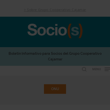
Skip
to
> Sobre Grupo Cooperativo Cajamar
main
content
Boletín Informativo para Socios del Grupo Cooperativo
Cajamar
MENU
search
ONU