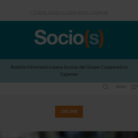
Skip
to
> Sobre Grupo Cooperativo Cajamar
main
content
Boletín Informativo para Socios del Grupo Cooperativo
Cajamar
MENU
search
ONLINR