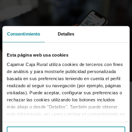
Consentimiento
Detalles
Esta página web usa cookies
Cajamar Caja Rural utiliza cookies de terceros con fines
de análisis y para mostrarle publicidad personalizada
basada en sus preferencias teniendo en cuenta el perfil
realizado al seguir su navegación (por ejemplo, páginas
visitadas). Puede aceptar, configurar sus preferencias o
SERVICIOS
rechazar las cookies utilizando los botones incluidos
más abajo o desde "Detalles". También puede obtener
más información, así como cambiar el consentimiento en
Grupo Cooperativo Cajamar lanza
cualquier momento desde nuestra
Política de Cookies
.