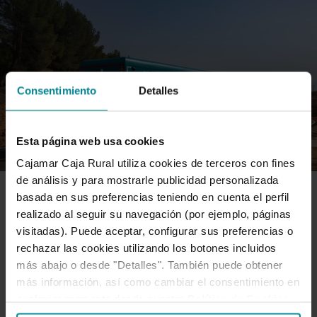
Consentimiento
Detalles
Esta página web usa cookies
Cajamar Caja Rural utiliza cookies de terceros con fines
de análisis y para mostrarle publicidad personalizada
basada en sus preferencias teniendo en cuenta el perfil
RED COMERCIAL
realizado al seguir su navegación (por ejemplo, páginas
visitadas). Puede aceptar, configurar sus preferencias o
rechazar las cookies utilizando los botones incluidos
Tres nuevas oficinas itinerantes
más abajo o desde "Detalles". También puede obtener
más información, así como cambiar el consentimiento en
más sostenibles y capacitadas para
cualquier momento desde nuestra
Política de Cookies
.