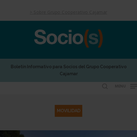
Skip
to
> Sobre Grupo Cooperativo Cajamar
main
content
Boletín Informativo para Socios del Grupo Cooperativo
Cajamar
MENU
search
MOVILIDAD