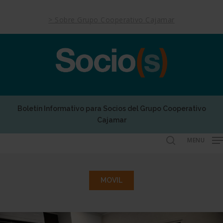
Skip
to
> Sobre Grupo Cooperativo Cajamar
main
content
Boletín Informativo para Socios del Grupo Cooperativo
Cajamar
MENU
search
MOVIL