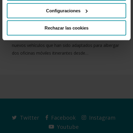
Cajamar atenderán a 11 pequeñas
Configuraciones
poblaciones en Valencia
Rechazar las cookies
La entidad financiera Cajamar ha presentado dos
nuevos vehículos que han sido adaptados para albergar
dos oficinas móviles itinerantes desde…
Twitter
Facebook
Instagram
Youtube