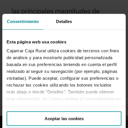
las principales magnitudes de
Consentimiento
Detalles
negocio, solvencia, eficiencia y
Esta página web usa cookies
calidad de los activos
Cajamar Caja Rural utiliza cookies de terceros con fines
de análisis y para mostrarle publicidad personalizada
Aumentamos la concesión de crédito un 10,4 %,
basada en sus preferencias teniendo en cuenta el perfil
especialmente a empresas, autónomos y sector
realizado al seguir su navegación (por ejemplo, páginas
agroalimentario Nuestro Grupo Cooperativo Cajamar
visitadas). Puede aceptar, configurar sus preferencias o
se…
rechazar las cookies utilizando los botones incluidos
más abajo o desde "Detalles". También puede obtener
más información, así como cambiar el consentimiento en
cualquier momento desde nuestra
Política de Cookies
.
Aceptar las cookies