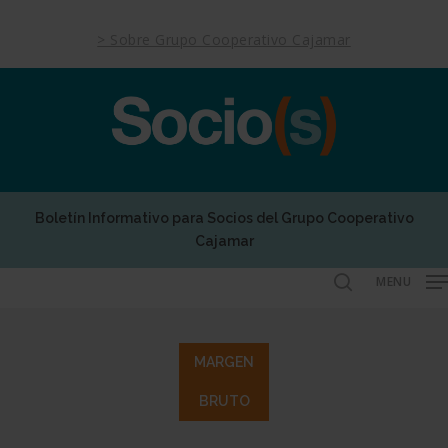
Skip
to
> Sobre Grupo Cooperativo Cajamar
main
content
Boletín Informativo para Socios del Grupo Cooperativo
Cajamar
MENU
search
MARGEN
BRUTO