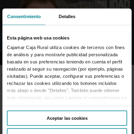
Consentimiento
Detalles
Esta página web usa cookies
Cajamar Caja Rural utiliza cookies de terceros con fines
de análisis y para mostrarle publicidad personalizada
basada en sus preferencias teniendo en cuenta el perfil
realizado al seguir su navegación (por ejemplo, páginas
visitadas). Puede aceptar, configurar sus preferencias o
ADN-AGRO
rechazar las cookies utilizando los botones incluidos
más abajo o desde "Detalles". También puede obtener
más información, así como cambiar el consentimiento en
Cajamar incorpora a Manuel Lainez
cualquier momento desde nuestra
Política de Cookies
.
Aceptar las cookies
como director de Innovación y