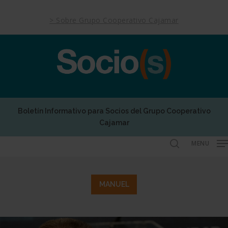
Skip
to
> Sobre Grupo Cooperativo Cajamar
main
content
Boletín Informativo para Socios del Grupo Cooperativo
Cajamar
MENU
search
MANUEL