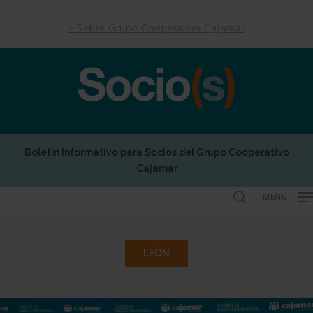
Skip
to
> Sobre Grupo Cooperativo Cajamar
main
content
Boletín Informativo para Socios del Grupo Cooperativo
Cajamar
MENU
search
LEÓN