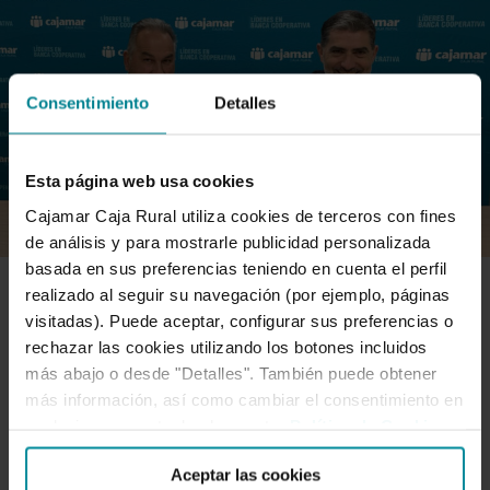
Consentimiento
Detalles
Esta página web usa cookies
Cajamar Caja Rural utiliza cookies de terceros con fines
de análisis y para mostrarle publicidad personalizada
basada en sus preferencias teniendo en cuenta el perfil
realizado al seguir su navegación (por ejemplo, páginas
ADN-AGRO
visitadas). Puede aceptar, configurar sus preferencias o
rechazar las cookies utilizando los botones incluidos
más abajo o desde "Detalles". También puede obtener
La Comunidad de Regantes de la
más información, así como cambiar el consentimiento en
cualquier momento desde nuestra
Política de Cookies
.
Margen Izquierda del Porma
Aceptar las cookies