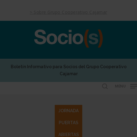
Skip
to
> Sobre Grupo Cooperativo Cajamar
main
content
Boletín Informativo para Socios del Grupo Cooperativo
Cajamar
MENU
search
JORNADA
PUERTAS
ABIERTAS