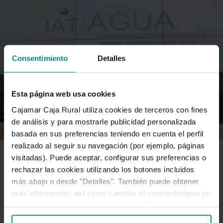
Consentimiento
Detalles
Esta página web usa cookies
Cajamar Caja Rural utiliza cookies de terceros con fines
de análisis y para mostrarle publicidad personalizada
basada en sus preferencias teniendo en cuenta el perfil
realizado al seguir su navegación (por ejemplo, páginas
visitadas). Puede aceptar, configurar sus preferencias o
EFICIENCIA Y SOSTENIBILIDAD
rechazar las cookies utilizando los botones incluidos
más abajo o desde "Detalles". También puede obtener
más información, así como cambiar el consentimiento en
Cajamar promueve una incubadora
cualquier momento desde nuestra
Política de Cookies
.