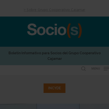
Skip
to
> Sobre Grupo Cooperativo Cajamar
main
content
Boletín Informativo para Socios del Grupo Cooperativo
Cajamar
MENU
search
INCYDE