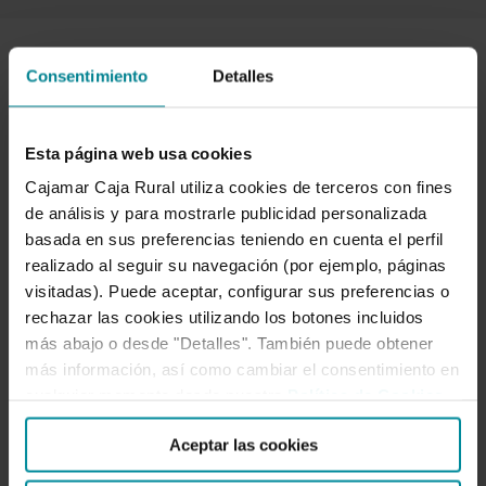
Consentimiento
Detalles
Esta página web usa cookies
Cajamar Caja Rural utiliza cookies de terceros con fines
de análisis y para mostrarle publicidad personalizada
basada en sus preferencias teniendo en cuenta el perfil
realizado al seguir su navegación (por ejemplo, páginas
visitadas). Puede aceptar, configurar sus preferencias o
rechazar las cookies utilizando los botones incluidos
INICIATIVAS SOLIDARIAS
más abajo o desde "Detalles". También puede obtener
más información, así como cambiar el consentimiento en
cualquier momento desde nuestra
Política de Cookies
.
Más de 400 profesionales del
Aceptar las cookies
Grupo participan en actividades de