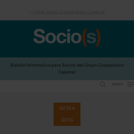
Skip
to
> Sobre Grupo Cooperativo Cajamar
main
content
Boletín Informativo para Socios del Grupo Cooperativo
Cajamar
MENU
search
GOTA A
GOTA