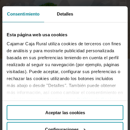
Consentimiento
Detalles
Esta página web usa cookies
Cajamar Caja Rural utiliza cookies de terceros con fines
de análisis y para mostrarle publicidad personalizada
basada en sus preferencias teniendo en cuenta el perfil
realizado al seguir su navegación (por ejemplo, páginas
visitadas). Puede aceptar, configurar sus preferencias o
SOSTENIBILIDAD
rechazar las cookies utilizando los botones incluidos
más abajo o desde "Detalles". También puede obtener
más información, así como cambiar el consentimiento en
El Grupo Cooperativo Cajamar
cualquier momento desde nuestra
Política de Cookies
.
suscribe la carta al G7/G20 sobre el
Aceptar las cookies
cambio climático
Configuraciones