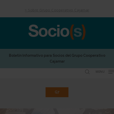
Skip
to
> Sobre Grupo Cooperativo Cajamar
main
content
Boletín Informativo para Socios del Grupo Cooperativo
Cajamar
MENU
search
G7