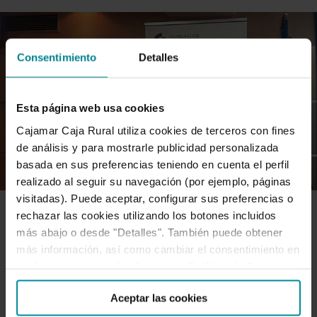
Consentimiento
Detalles
Esta página web usa cookies
Cajamar Caja Rural utiliza cookies de terceros con fines
de análisis y para mostrarle publicidad personalizada
basada en sus preferencias teniendo en cuenta el perfil
realizado al seguir su navegación (por ejemplo, páginas
visitadas). Puede aceptar, configurar sus preferencias o
rechazar las cookies utilizando los botones incluidos
IGUALDAD Y CONCILIACIÓN
más abajo o desde "Detalles". También puede obtener
más información, así como cambiar el consentimiento en
cualquier momento desde nuestra
Política de Cookies
.
Recibimos el certificado de
Aceptar las cookies