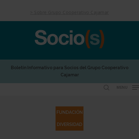
Skip
to
> Sobre Grupo Cooperativo Cajamar
main
content
Boletín Informativo para Socios del Grupo Cooperativo
Cajamar
MENU
search
FUNDACIÓN
DIVERSIDAD