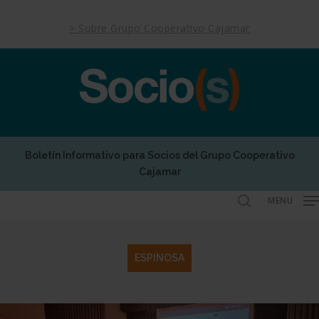
Skip
to
> Sobre Grupo Cooperativo Cajamar
main
content
Boletín Informativo para Socios del Grupo Cooperativo
Cajamar
MENU
search
ESPINOSA