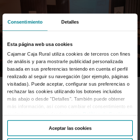
Consentimiento
Detalles
Esta página web usa cookies
Cajamar Caja Rural utiliza cookies de terceros con fines
de análisis y para mostrarle publicidad personalizada
basada en sus preferencias teniendo en cuenta el perfil
realizado al seguir su navegación (por ejemplo, páginas
visitadas). Puede aceptar, configurar sus preferencias o
rechazar las cookies utilizando los botones incluidos
ADN-AGRO
más abajo o desde "Detalles". También puede obtener
más información, así como cambiar el consentimiento en
cualquier momento desde nuestra
Política de Cookies
.
Grupo Cajamar destaca el carácter
Aceptar las cookies
estratégico del regadío para la