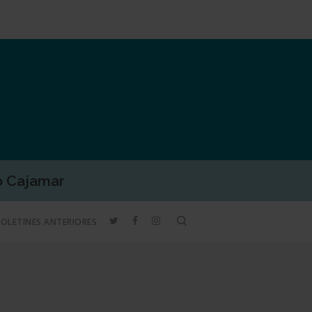
o Cajamar
TWITTER
FACEBOOK
INSTAGRAM
search
BOLETINES ANTERIORES