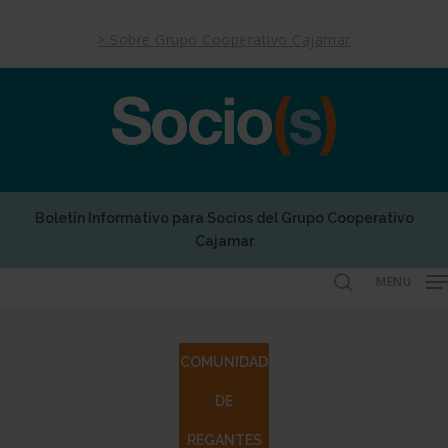
Skip
to
> Sobre Grupo Cooperativo Cajamar
main
content
Boletín Informativo para Socios del Grupo Cooperativo
Cajamar
MENU
search
COMUNIDAD
DE
REGANTES