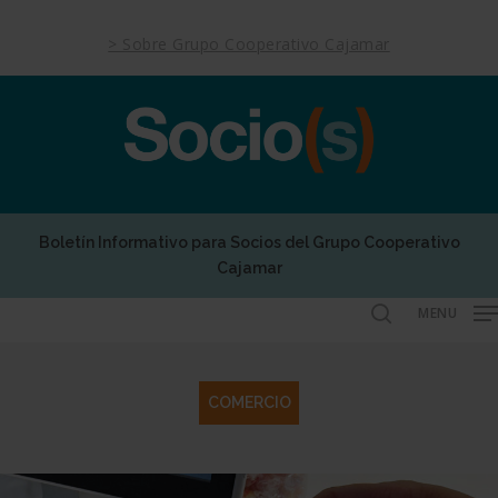
Skip
to
> Sobre Grupo Cooperativo Cajamar
main
content
Boletín Informativo para Socios del Grupo Cooperativo
Cajamar
MENU
search
COMERCIO