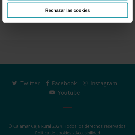
En 1917 un grupo de cooperativistas registró los
estatutos del Sindicato Agrícola y la Caja Rural de
Rechazar las cookies
Cheste en el…
Twitter
Facebook
Instagram
Youtube
© Cajamar Caja Rural 2024. Todos los derechos reservados.
Política de cookies
-
Accesibilidad