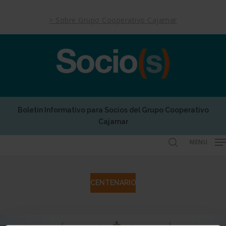
Skip
to
> Sobre Grupo Cooperativo Cajamar
main
content
Boletín Informativo para Socios del Grupo Cooperativo
Cajamar
MENU
search
CENTENARIO