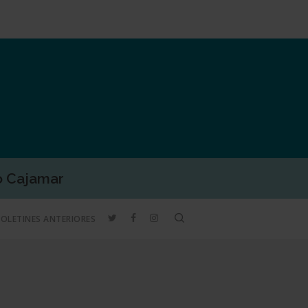
o Cajamar
TWITTER
FACEBOOK
INSTAGRAM
search
BOLETINES ANTERIORES