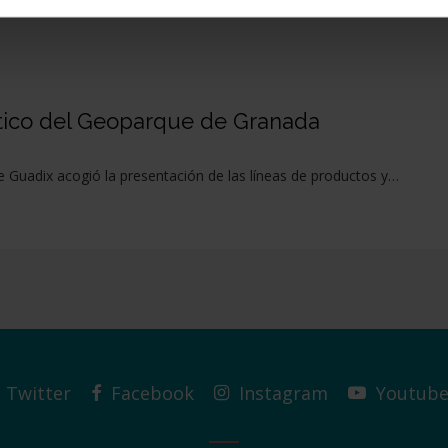
stico del Geoparque de Granada
e Guadix acogió la presentación de las líneas de productos y…
Twitter
Facebook
Instagram
Youtub