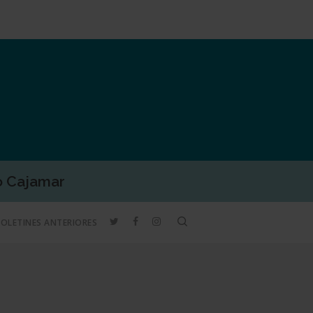
o Cajamar
TWITTER
FACEBOOK
INSTAGRAM
search
BOLETINES ANTERIORES