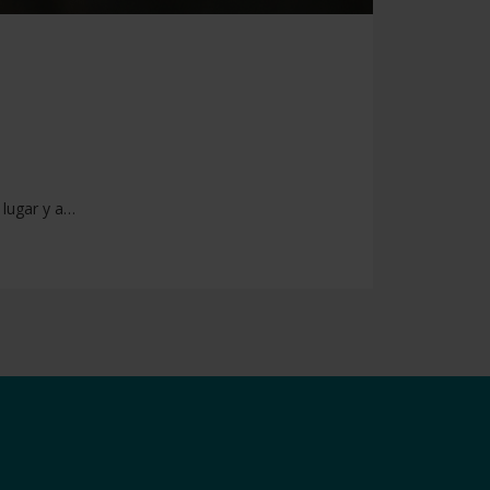
 lugar y a…
e