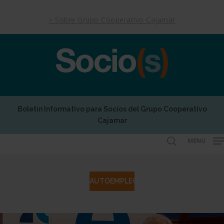
Skip
to
> Sobre Grupo Cooperativo Cajamar
main
content
Boletín Informativo para Socios del Grupo Cooperativo
Cajamar
MENU
search
AUTOEMPLEO