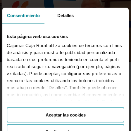
Consentimiento
Detalles
Esta página web usa cookies
Cajamar Caja Rural utiliza cookies de terceros con fines
de análisis y para mostrarle publicidad personalizada
basada en sus preferencias teniendo en cuenta el perfil
realizado al seguir su navegación (por ejemplo, páginas
visitadas). Puede aceptar, configurar sus preferencias o
FINANZAS RESPONSABLES
rechazar las cookies utilizando los botones incluidos
más abajo o desde "Detalles". También puede obtener
más información, así como cambiar el consentimiento en
Forética selecciona al Grupo
cualquier momento desde nuestra
Política de Cookies
.
Cooperativo Cajamar para la
Aceptar las cookies