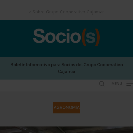
Skip
to
> Sobre Grupo Cooperativo Cajamar
main
content
Boletín Informativo para Socios del Grupo Cooperativo
Cajamar
MENU
search
AGRONOMÍA