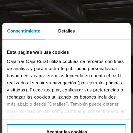
Consentimiento
Detalles
Esta página web usa cookies
Cajamar Caja Rural utiliza cookies de terceros con fines
de análisis y para mostrarle publicidad personalizada
basada en sus preferencias teniendo en cuenta el perfil
realizado al seguir su navegación (por ejemplo, páginas
visitadas). Puede aceptar, configurar sus preferencias o
rechazar las cookies utilizando los botones incluidos
más abajo o desde "Detalles". También puede obtener
FORO CAJAMAR
más información, así como cambiar el consentimiento en
cualquier momento desde nuestra
Política de Cookies
.
Un panel multidisciplinar de
Aceptar las cookies